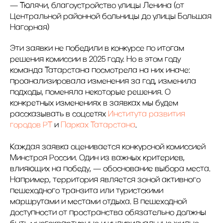
— Тюлячи, благоустройство улицы Ленина (от
Центральной районной больницы до улицы Большая
Нагорная)
Эти заявки не победили в конкурсе по итогам
решения комиссии в 2025 году. Но в этом году
команда Татарстана посмотрела на них иначе:
проанализировала изменения за год, изменила
подходы, поменяла некоторые решения. О
конкретных изменениях в заявках мы будем
рассказывать в соцсетях
Института развития
городов РТ
и
Парках Татарстана
.
Каждая заявка оценивается конкурсной комиссией
Минстроя России. Один из важных критериев,
влияющих на победу, — обоснование выбора места.
Например, территория является зоной активного
пешеходного транзита или туристскими
маршрутами и местами отдыха. В пешеходной
доступности от пространства обязательно должны
быть многоквартирные и индивидуальные жилые