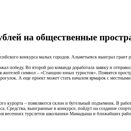
ублей на общественные простр
оссийского конкурса малых городов. Альметьевск выиграл грант
жал победу. Во второй раз команда доработала заявку и отправи
ля жителей символ – «Станцию юных туристов». Появятся простр
огулок. А еще проект может стать началом ярмарок с местным
 курорта – появляются склон и бугельный подъемник. В работу е
кса. Средства, выигранные в конкурсе, пойдут на создание спорт
ния весенних турслетов школьники Мамадыша и ближайших район