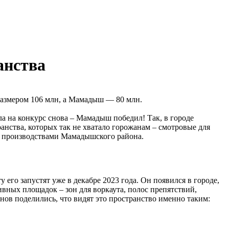
анства
 размером 106 млн, а Мамадыш — 80 млн.
ла на конкурс снова – Мамадыш победил! Так, в городе
анства, которых так не хватало горожанам – смотровые для
и производствами Мамадышского района.
го запустят уже в декабре 2023 года. Он появился в городе,
ивных площадок – зон для воркаута, полос препятствий,
ов поделились, что видят это пространство именно таким: