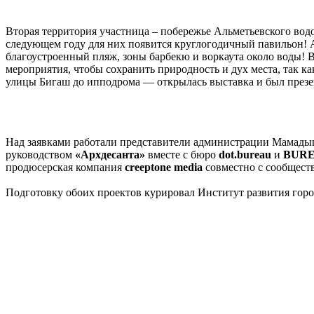
Вторая территория участница – побережье Альметьевского вод
следующем году для них появится круглогодичный павильон! А
благоустроенный пляж, зоны барбекю и воркаута около воды! 
мероприятия, чтобы сохранить природность и дух места, так ка
улицы Бигаш до ипподрома — открылась выставка и был презе
Над заявками работали представители администрации Мамадыш
руководством
«Архдесанта»
вместе с бюро
dot.bureau
и
BURE
продюсерская компания
creeptone media
совместно с сообщес
Подготовку обоих проектов курировал Институт развития горо