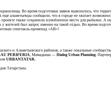
охранилища. Во время подготовки заявок выяснилось, что терр
 еще альметьевцы сообщили, что в городе не хватает возможнос
В проекте также сохранили излюбленное место для рыбалки. А е
к у жителей был запрос именно на такой отдых. Во время подгот
нтован спектакль-променад «АВ»!
ского и Альметьевского районов, а также локальные сообществ
AU PERIFERIA
, Мамадыша —
Dialog Urban Planning
. Партн
твом
URBANTATAR.
дов Татарстана.