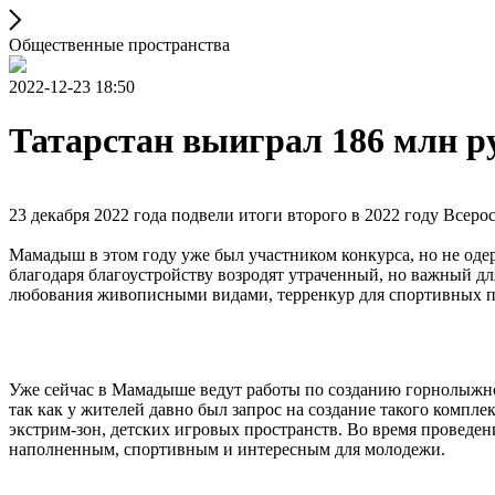
Общественные пространства
2022-12-23 18:50
Татарстан выиграл 186 млн р
23 декабря 2022 года подвели итоги второго в 2022 году Всер
Мамадыш в этом году уже был участником конкурса, но не одер
благодаря благоустройству возродят утраченный, но важный д
любования живописными видами, терренкур для спортивных пр
Уже сейчас в Мамадыше ведут работы по созданию горнолыжного
так как у жителей давно был запрос на создание такого компле
экстрим-зон, детских игровых пространств. Во время проведе
наполненным, спортивным и интересным для молодежи.