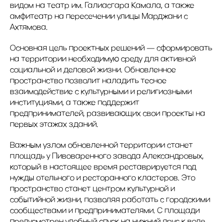
видом на театр им. Галиасгара Камала, а также
амфитеатр на пересечении улицы Марджани с
Ахтямова.
Основная цель проектных решений — сформировать
на территории необходимую среду для активной
социальной и деловой жизни. Обновленное
пространство позволит наладить тесное
взаимодействие с культурными и религиозными
институциями, а также поддержит
предпринимателей, развивающих свои проекты на
первых этажах зданий.
Важным узлом обновленной территории станет
площадь у Пивоваренного завода Александровых,
который в настоящее время реставрируется под
нужды отельного и ресторанного кластеров. Это
пространство станет центром культурной и
событийной жизни, позволяя работать с городскими
сообществами и предпринимателями. С площади
предусмотрен удобный спуск на нижний ярус к воде.