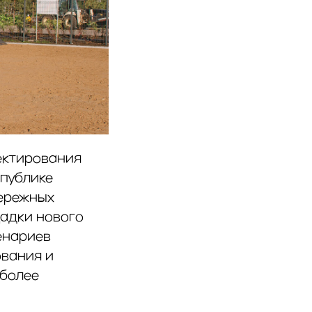
ектирования
спублике
бережных
ощадки нового
енариев
ования и
 более