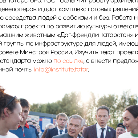
в Татарстана. ГОСТ облегчит работу архитект
девелоперов и даст комплекс готовых решени
о соседства людей с собаками и без. Работа 
рамках проекта по развитию культуры ответст
машним животным «Дог-френдли Татарстан» и
й группы по инфраструктуре для людей, имеющ
овете Минстроя России. Изучить текст проект
 стандарта можно
по ссылке
, а внести предл
нной почты
info@institute.tatar
.