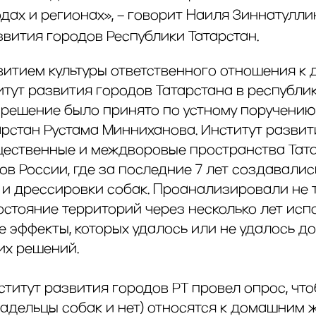
одах и регионах», – говорит Наиля Зиннатулли
звития городов Республики Татарстан.
звитием культуры ответственного отношения 
тут развития городов Татарстана в республи
е решение было принято по устному поручению
арстан Рустама Минниханова. Институт развит
ественные и междворовые пространства Тата
ов России, где за последние 7 лет создавали
й и дрессировки собак. Проанализировали не 
остояние территорий через несколько лет испо
е эффекты, которых удалось или не удалось д
их решений.
нститут развития городов РТ провел опрос, что
ладельцы собак и нет) относятся к домашним 