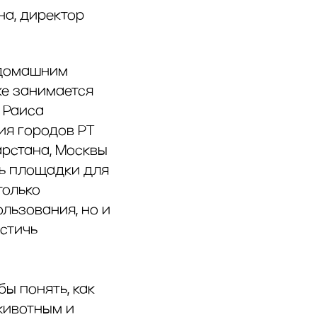
на, директор
к домашним
ке занимается
 Раиса
ия городов РТ
рстана, Москвы
сь площадки для
только
льзования, но и
остичь
бы понять, как
животным и