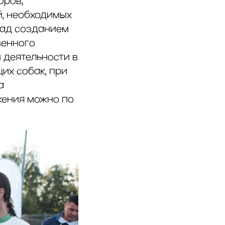
оров,
й, необходимых
над созданием
венного
 деятельности в
их собак, при
а
ожения можно по