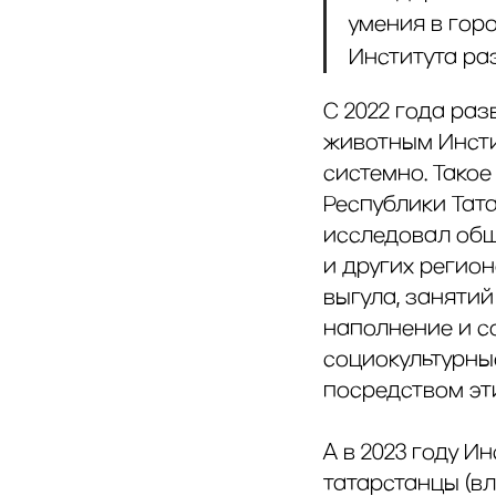
умения в гор
Института ра
С 2022 года ра
животным Инсти
системно. Тако
Республики Тат
исследовал общ
и других регион
выгула, заняти
наполнение и с
социокультурны
посредством эт
А в 2023 году И
татарстанцы (в